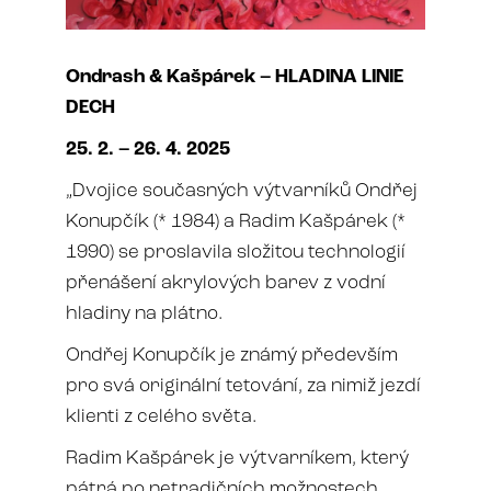
Ondrash & Kašpárek – HLADINA LINIE
DECH
25. 2. – 26. 4. 2025
„Dvojice současných výtvarníků Ondřej
Konupčík (* 1984) a Radim Kašpárek (*
1990) se proslavila složitou technologií
přenášení akrylových barev z vodní
hladiny na plátno.
Ondřej Konupčík je známý především
pro svá originální tetování, za nimiž jezdí
klienti z celého světa.
Radim Kašpárek je výtvarníkem, který
pátrá po netradičních možnostech