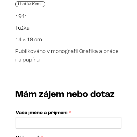
Lhoták Kamil
1941
Tužka
14 × 19 cm
Publikováno v monografii Grafika a práce
na papíru
Mám zájem nebo dotaz
Vaše jméno a příjmení
*
T