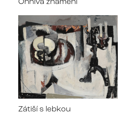
Ohnivá znamení
Zátiší s lebkou