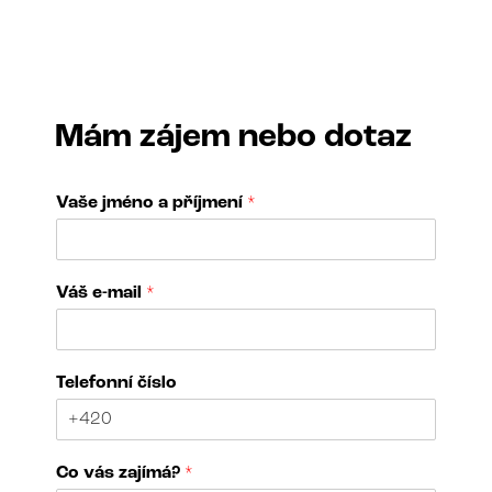
Mám zájem nebo dotaz
Vaše jméno a příjmení
*
Váš e-mail
*
N
Telefonní číslo
á
z
e
v
Co vás zajímá?
*
e