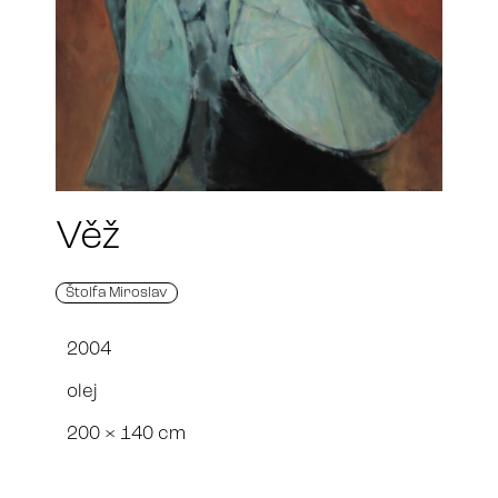
Věž
Štolfa Miroslav
2004
olej
200 × 140 cm