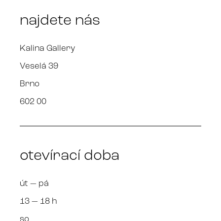
najdete nás
Kalina Gallery
Veselá 39
Brno
602 00
otevírací doba
út — pá
13 — 18 h
so