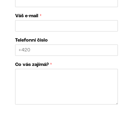
Váš e-mail
*
Telefonní číslo
Co vás zajímá?
*
j
N
m
á
é
z
n
e