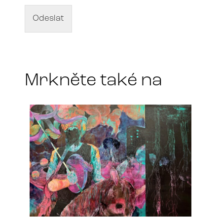
v
d
Odeslat
í
l
a
*
Mrkněte také na