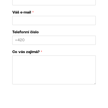
č
Váš e-mail
*
í
s
l
o
Telefonní číslo
V
á
š
č
Co vás zajímá?
*
í
s
l
o
N
á
z
e