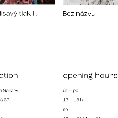
ísavý tlak II.
Bez názvu
ation
opening hours
a Gallery
út — pá
á 39
13 — 18 h
so