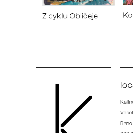
Kol
Z cyklu Obličeje
loc
Kalin
Vesel
Brno