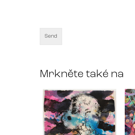
N
a
m
e
o
f
Send
a
r
t
*
Mrkněte také na