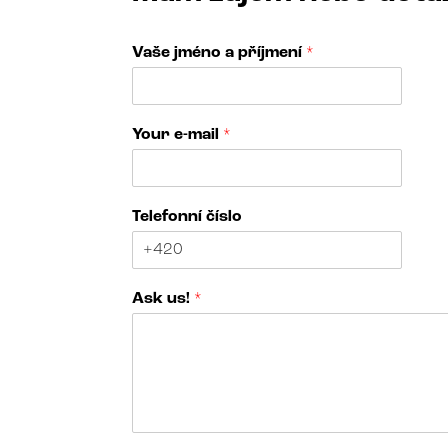
Vaše jméno a příjmení
*
V
Your e-mail
*
a
š
e
*
Telefonní číslo
Ask us!
*