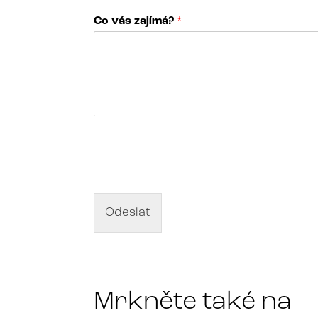
*
Co vás zajímá?
*
*
j
m
é
n
o
N
á
z
e
v
d
Odeslat
í
l
a
*
Mrkněte také na