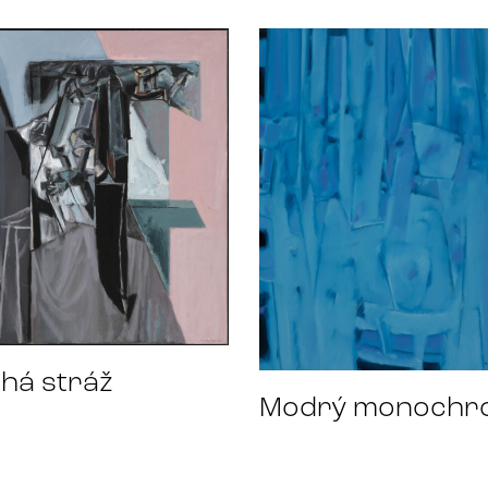
chá stráž
Modrý monochr