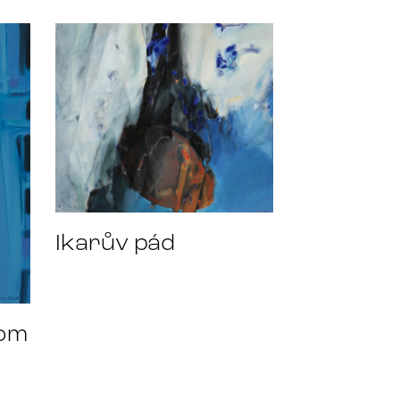
Ikarův pád
om