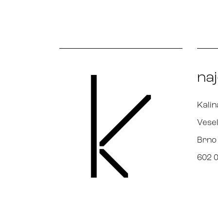
na
Kalin
Vesel
Brno
602 