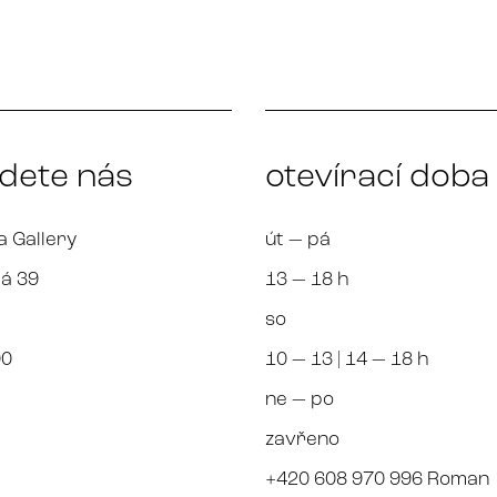
jdete nás
otevírací doba
a Gallery
út — pá
á 39
13 — 18 h
so
00
10 — 13 | 14 — 18 h
ne — po
zavřeno
+420 608 970 996 Roman