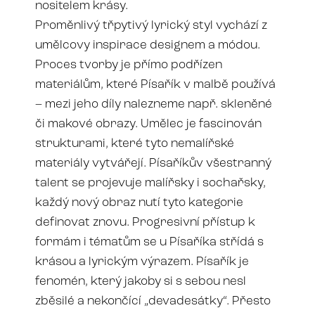
nositelem krásy.
Proměnlivý třpytivý lyrický styl vychází z
umělcovy inspirace designem a módou.
Proces tvorby je přímo podřízen
materiálům, které Písařík v malbě používá
– mezi jeho díly nalezneme např. skleněné
či makové obrazy. Umělec je fascinován
strukturami, které tyto nemalířské
materiály vytvářejí. Písaříkův všestranný
talent se projevuje malířsky i sochařsky,
každý nový obraz nutí tyto kategorie
definovat znovu. Progresivní přístup k
formám i tématům se u Písaříka střídá s
krásou a lyrickým výrazem. Písařík je
fenomén, který jakoby si s sebou nesl
zběsilé a nekončící „devadesátky“. Přesto