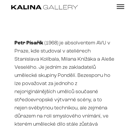
Petr Písařík
(1968) je absolventem AVU v
Praze, kde studoval v ateliérech
Stanislava Kolíbala, Milana Knížáka a Aleše
Veselého. Je jedním ze zakladatelů
umělecké skupiny Pondělí. Bezesporu ho
lze považovat za jednoho z
nejoriginálnějších umělců současné
středoevropské výtvarné scény, a to
nejen svébytnou technikou, ale zejména
důrazem na roli smyslového vnímání, ve
kterém umělecké dílo stále zůstává