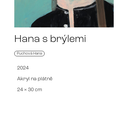
Hana s brýlemi
Puchová Hana
2024
Akryl na plátně
24 × 30 cm