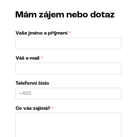
Mám zájem nebo dotaz
Vaše jméno a příjmení
*
Váš e-mail
*
T
Telefonní číslo
e
l
e
f
Co vás zajímá?
*
o
n
n
í
T