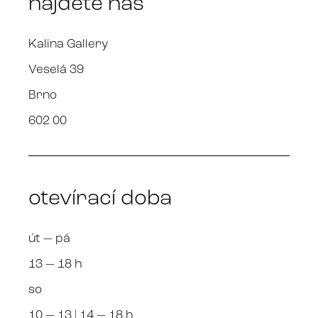
najdete nás
Kalina Gallery
Veselá 39
Brno
602 00
otevírací doba
út — pá
13 — 18 h
so
10 — 13 | 14 — 18 h