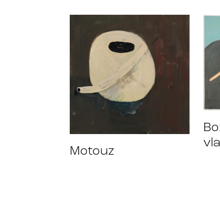
Bo
vl
Motouz