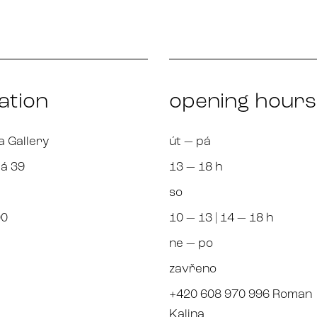
ation
opening hours
a Gallery
út — pá
á 39
13 — 18 h
so
00
10 — 13 | 14 — 18 h
ne — po
zavřeno
+420 608 970 996 Roman
Kalina