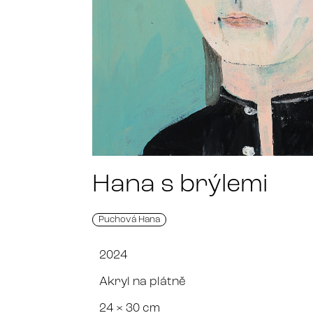
Hana s brýlemi
Puchová Hana
2024
Akryl na plátně
24 × 30 cm