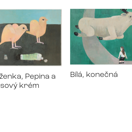
Bílá, konečná
ženka, Pepina a
asový krém