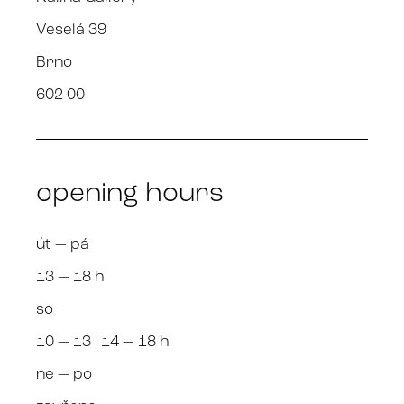
Veselá 39
Brno
602 00
opening hours
út — pá
13 — 18 h
so
10 — 13 | 14 — 18 h
ne — po