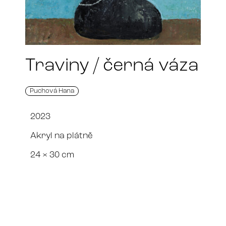
Traviny / černá váza
Puchová Hana
2023
Akryl na plátně
24 × 30 cm