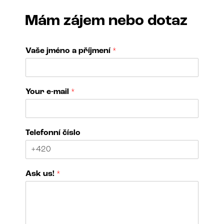
Mám zájem nebo dotaz
Vaše jméno a příjmení
*
Your e-mail
*
Telefonní číslo
o
Ask us!
*
f
*
Y
o
u