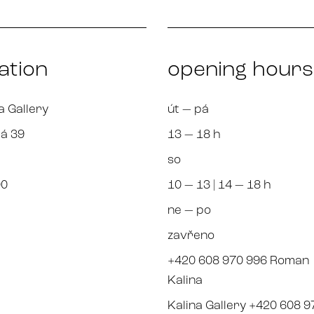
ation
opening hours
a Gallery
út — pá
á 39
13 — 18 h
so
00
10 — 13 | 14 — 18 h
ne — po
zavřeno
+420 608 970 996 Roman
Kalina
Kalina Gallery +420 608 9