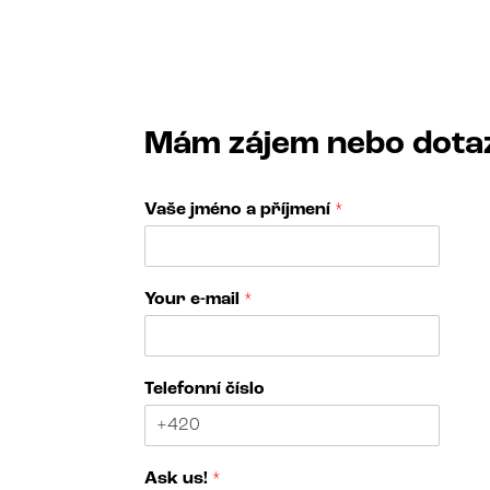
Mám zájem nebo dota
Vaše jméno a příjmení
*
Your e-mail
*
Telefonní číslo
V
Ask us!
*
a