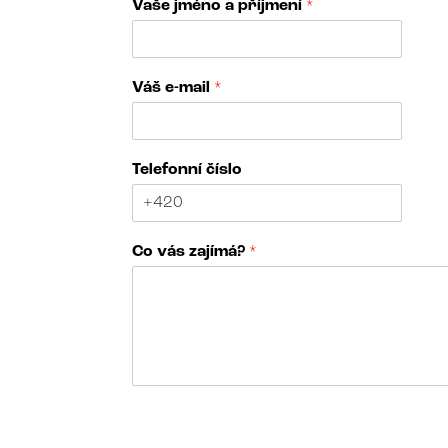
Vaše jméno a příjmení
*
Váš e-mail
*
Telefonní číslo
z
Co vás zajímá?
*
a
j
í
m
á
?
C
o
N
v
á
á