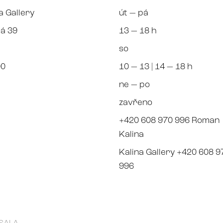
a Gallery
út — pá
á 39
13 — 18 h
so
00
10 — 13 | 14 — 18 h
ne — po
zavřeno
+420 608 970 996 Roman
Kalina
Kalina Gallery +420 608 9
996