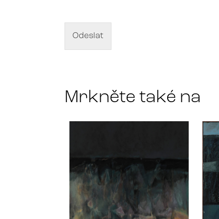
z
s
e
v
d
Odeslat
í
l
a
*
Mrkněte také na