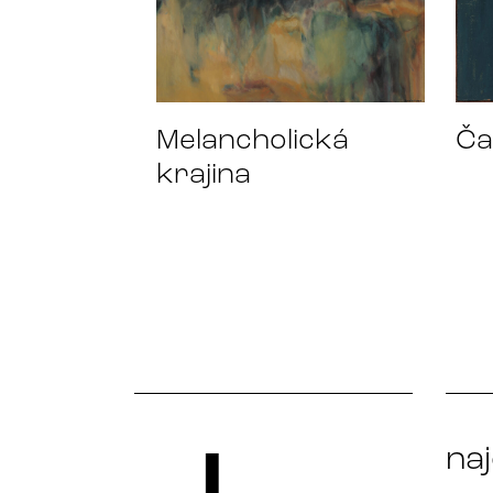
Ča
Melancholická
krajina
na