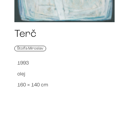
Terč
Štolfa Miroslav
1993
olej
160 × 140 cm