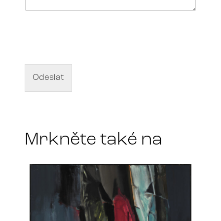
N
á
z
e
v
d
Odeslat
í
l
a
*
Mrkněte také na