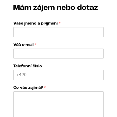
Mám zájem nebo dotaz
Vaše jméno a příjmení
*
V
Váš e-mail
*
a
š
e
d
Telefonní číslo
í
l
a
N
Co vás zajímá?
*
á
z
e
v