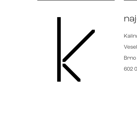
na
Kalin
Vesel
Brno
602 