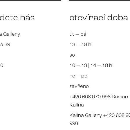
jdete nás
otevírací doba
a Gallery
út — pá
á 39
13 — 18 h
so
00
10 — 13 | 14 — 18 h
ne — po
zavřeno
+420 608 970 996 Roman
Kalina
Kalina Gallery +420 608 9
996