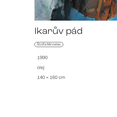
Ikarův pád
Štolfa Miroslav
1990
olej
140 × 160 cm