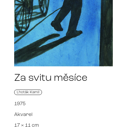
Za svitu měsíce
Lhoták Kamil
1975
Akvarel
17 × 11 cm