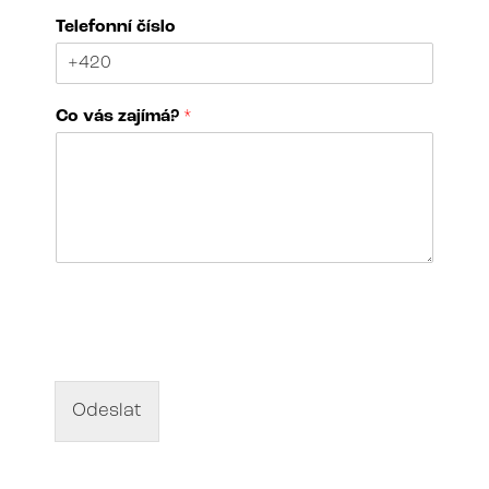
i
Telefonní číslo
l
*
*
Co vás zajímá?
*
N
á
z
e
v
d
Odeslat
í
l
a