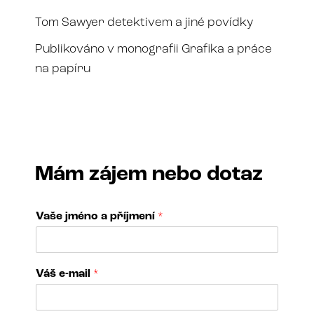
Tom Sawyer detektivem a jiné povídky
Publikováno v monografii Grafika a práce
na papíru
Mám zájem nebo dotaz
Vaše jméno a příjmení
*
e
Váš e-mail
*
-
m
a