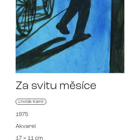
Za svitu měsíce
Lhoták Kamil
1975
Akvarel
17 × 11 cm