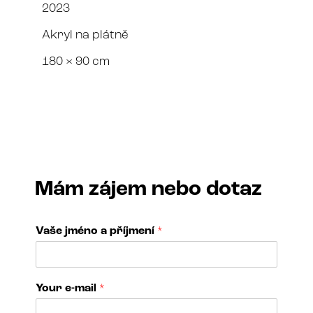
2023
Akryl na plátně
180 × 90 cm
Mám zájem nebo dotaz
Vaše jméno a příjmení
*
p
Your e-mail
*
ř
í