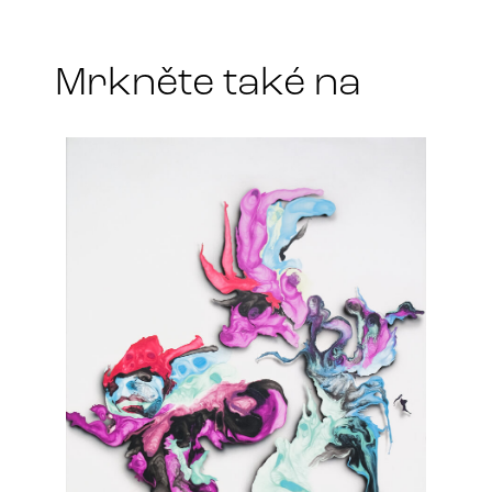
t
*
Mrkněte také na