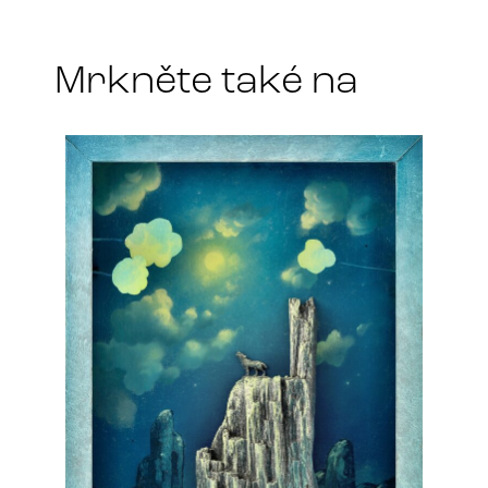
t
*
Mrkněte také na