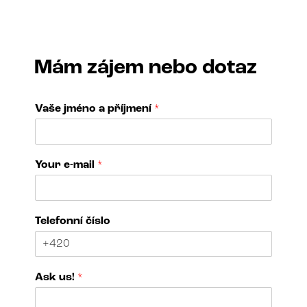
Mám zájem nebo dotaz
Vaše jméno a příjmení
*
Your e-mail
*
Telefonní číslo
a
Ask us!
*
r
t