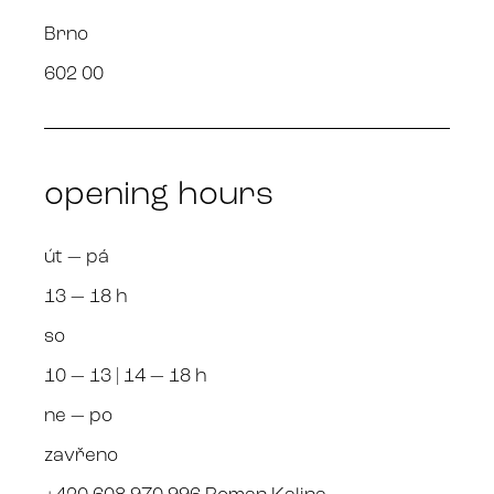
Brno
602 00
opening hours
út — pá
13 — 18 h
so
10 — 13 | 14 — 18 h
ne — po
zavřeno