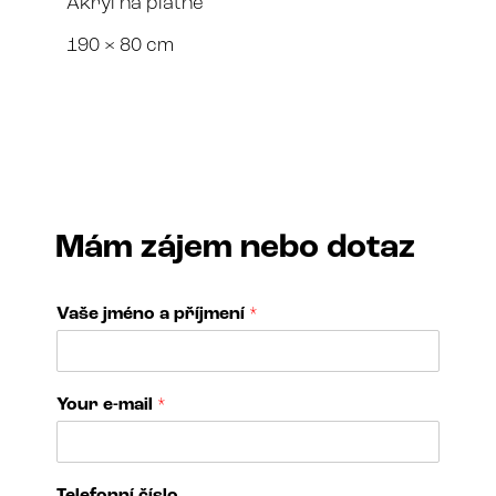
Akryl na plátně
190 × 80 cm
Mám zájem nebo dotaz
Vaše jméno a příjmení
*
o
Your e-mail
*
f
j
m
é