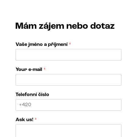
Mám zájem nebo dotaz
Vaše jméno a příjmení
*
A
Your e-mail
*
s
k
j
m
Telefonní číslo
é
n
o
j
Ask us!
*
m
é
n