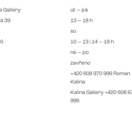
a Gallery
út — pá
á 39
13 — 18 h
so
00
10 — 13 | 14 — 18 h
ne — po
zavřeno
+420 608 970 996 Roman
Kalina
Kalina Gallery +420 608 9
996