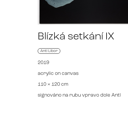
Blízká setkání IX
Antl Libor
2019
acrylic on canvas
110 × 120 cm
signováno na rubu vpravo dole Antl