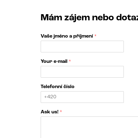
Mám zájem nebo dota
Vaše jméno a příjmení
*
Your e-mail
*
Telefonní číslo
A
Ask us!
*
s
k
T
e