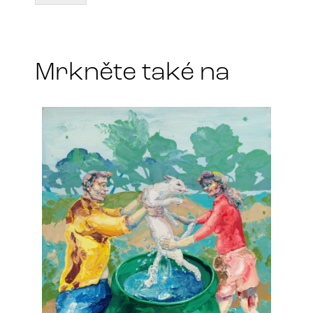
r
t
*
Mrkněte také na