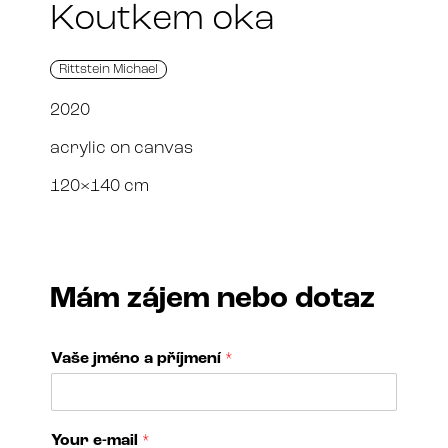
Koutkem oka
Rittstein Michael
2020
acrylic on canvas
120×140 cm
Mám zájem nebo dotaz
Vaše jméno a příjmení
*
T
Your e-mail
*