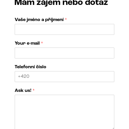
Mám zájem nebo dotaz
Vaše jméno a příjmení
*
Your e-mail
*
u
Telefonní číslo
s
!
a
N
Ask us!
*
a
m
e