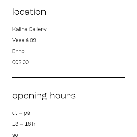
location
Kalina Gallery
Veselá 39
Brno
602 00
opening hours
út — pá
13 — 18 h
so