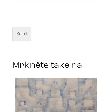
N
a
m
e
o
f
Send
a
r
t
*
Mrkněte také na