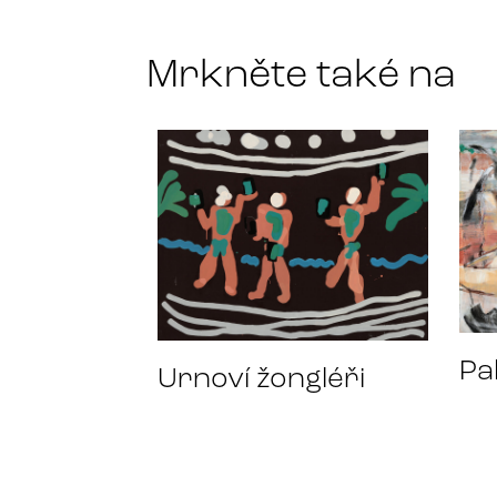
*
Mrkněte také na
Pa
Urnoví žongléři