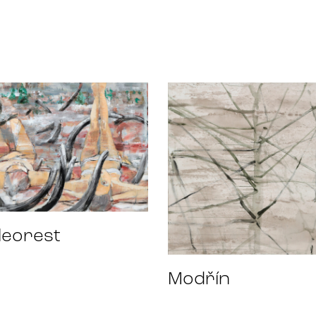
leorest
Modřín