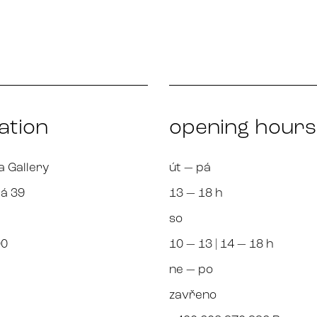
ation
opening hours
a Gallery
út — pá
á 39
13 — 18 h
so
00
10 — 13 | 14 — 18 h
ne — po
zavřeno