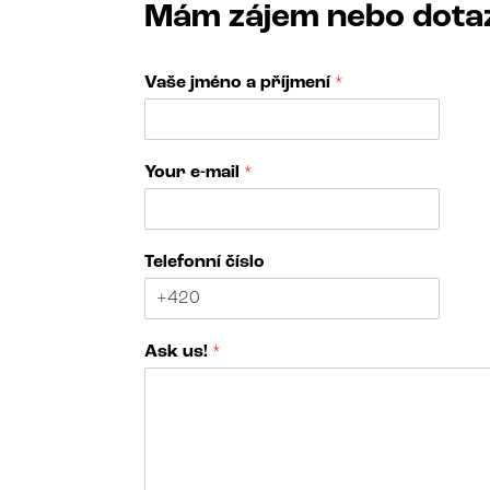
Mám zájem nebo dota
Vaše jméno a příjmení
*
Your e-mail
*
Telefonní číslo
*
Ask us!
*
o
f
*