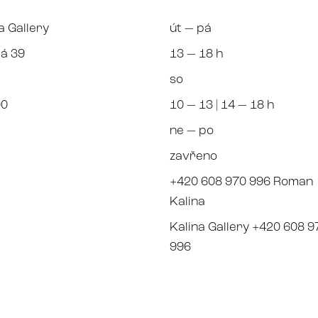
a Gallery
út — pá
á 39
13 — 18 h
so
00
10 — 13 | 14 — 18 h
ne — po
zavřeno
+420 608 970 996 Roman
Kalina
Kalina Gallery +420 608 9
996