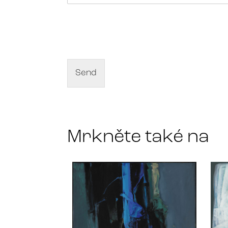
N
a
m
e
o
f
Send
a
r
t
*
Mrkněte také na