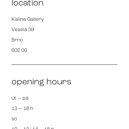
location
Kalina Gallery
Veselá 39
Brno
602 00
opening hours
út — pá
13 — 18 h
so