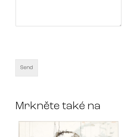
N
a
m
e
o
f
Send
a
r
t
*
Mrkněte také na