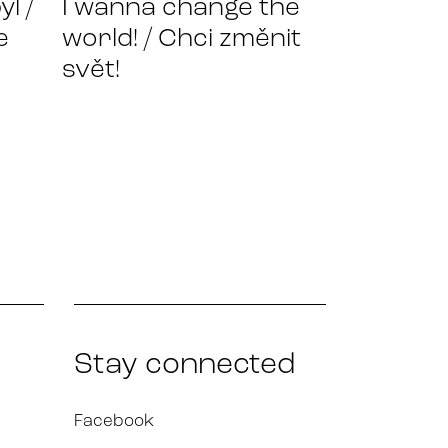
l /
I wanna change the
e
world! / Chci změnit
svět!
Stay connected
Facebook