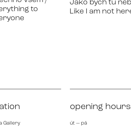
echno všem /
Jako bych tu neby
erything to
Like I am not her
eryone
ation
opening hours
a Gallery
út — pá