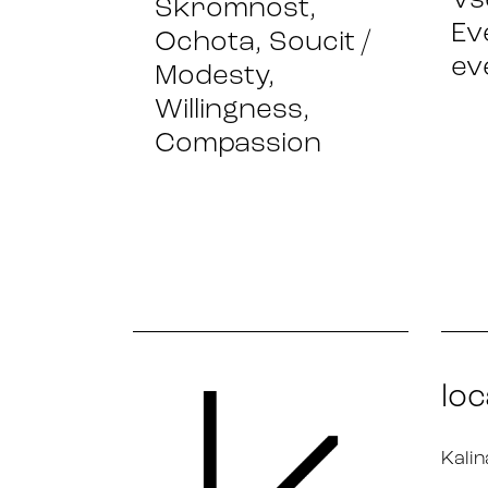
Vš
Skromnost,
Ev
Ochota, Soucit /
ev
Modesty,
Willingness,
Compassion
loc
Kalin