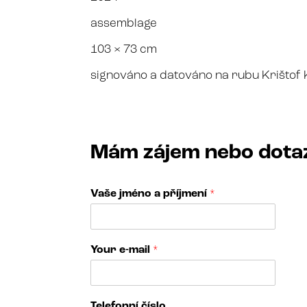
assemblage
103 × 73 cm
signováno a datováno na rubu Krištof 
Mám zájem nebo dota
Vaše jméno a příjmení
*
Your e-mail
*
j
Telefonní číslo