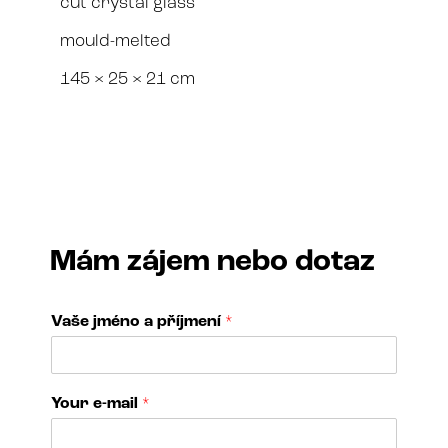
cut crystal glass
mould-melted
145 × 25 × 21 cm
Mám zájem nebo dotaz
Vaše jméno a příjmení
*
Your e-mail
*