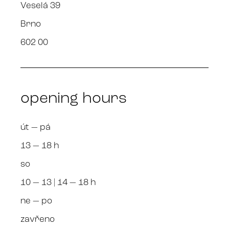
Veselá 39
Brno
602 00
opening hours
út — pá
13 — 18 h
so
10 — 13 | 14 — 18 h
ne — po
zavřeno