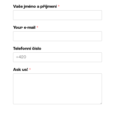
Vaše jméno a příjmení
*
N
Your e-mail
*
a
m
e
č
Telefonní číslo
í
s
l
o
Ask us!
*
a
r
t
N