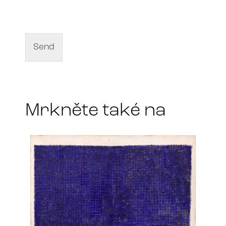
a
m
e
o
f
Send
a
r
t
*
Mrkněte také na