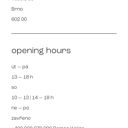
Brno
602 00
opening hours
út — pá
13 — 18 h
so
10 — 13 | 14 — 18 h
ne — po
zavřeno