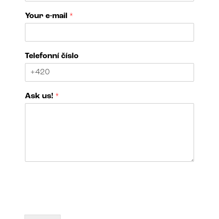
A
Your e-mail
*
s
k
*
*
Telefonní číslo
Ask us!
*
N
a
m
e
o