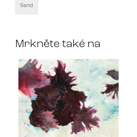
f
Send
a
r
t
*
Mrkněte také na