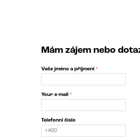
Mám zájem nebo dota
Vaše jméno a příjmení
*
*
Your e-mail
*
e
-
m
a
Telefonní číslo
i
l
v