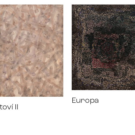
Europa
toví II