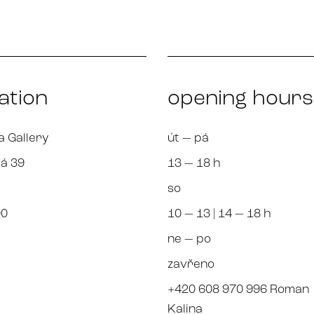
ation
opening hours
a Gallery
út — pá
á 39
13 — 18 h
so
00
10 — 13 | 14 — 18 h
ne — po
zavřeno
+420 608 970 996 Roman
Kalina