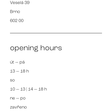
Veselá 39
Brno
602 00
opening hours
út — pá
13 — 18 h
so
10 — 13 | 14 — 18 h
ne — po
zavřeno