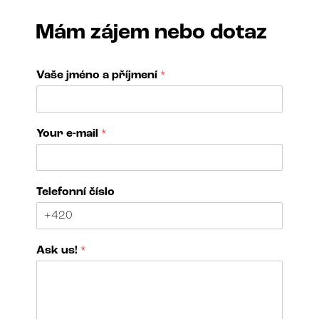
Mám zájem nebo dotaz
Vaše jméno a příjmení
*
Your e-mail
*
e
Telefonní číslo
-
m
a
i
Ask us!
*
l
č
í
s
l