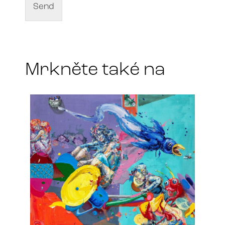
f
Send
a
r
t
*
Mrkněte také na