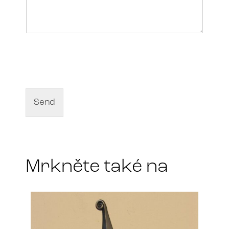
N
a
m
e
o
f
Send
a
r
t
*
Mrkněte také na