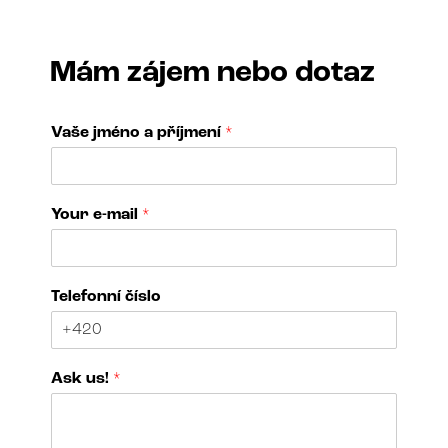
Mám zájem nebo dotaz
Vaše jméno a příjmení
*
a
Your e-mail
*
o
f
N
a
Telefonní číslo
m
e
Ask us!
*