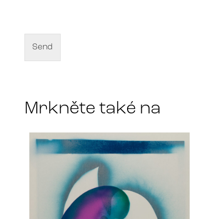
a
m
e
o
f
Send
a
r
t
*
Mrkněte také na