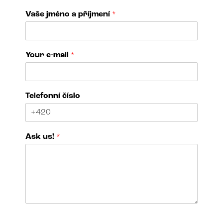
Vaše jméno a příjmení
*
*
Your e-mail
*
*
T
e
l
Telefonní číslo
e
f
o
n
Ask us!
*
n
í
N