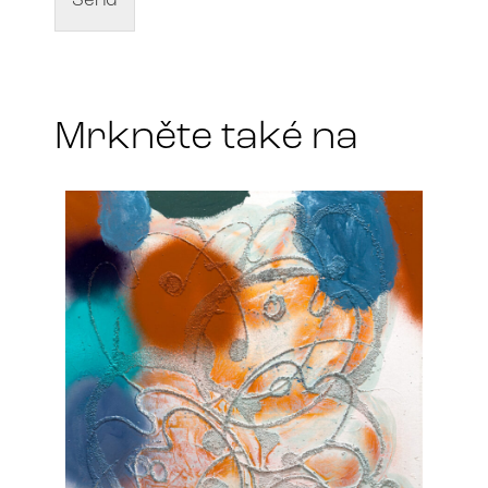
Send
m
a
e
r
t
*
Mrkněte také na