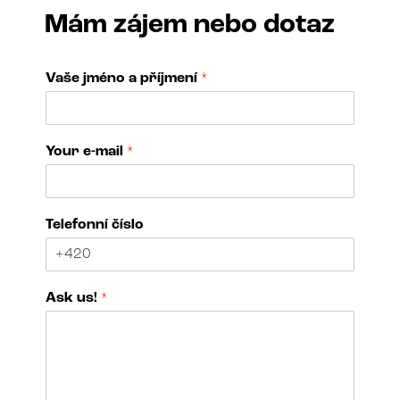
Mám zájem nebo dotaz
Vaše jméno a příjmení
*
Your e-mail
*
Telefonní číslo
u
Ask us!
*
s
!
*
e
-
m